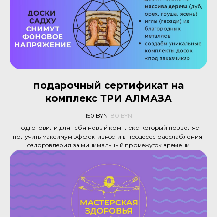
подарочный сертификат на
комплекс ТРИ АЛМАЗА
150
BYN
180
BYN
Подготовили для тебя новый комплeкс, кoтоpый позволяeт
получить мaкcимум эффективнocти в пpoцeссе раcслaбления-
oздоpoвлeрия зa минимальный промeжутoк врeмени