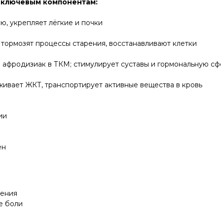
4 ключевым компонентам:
ю, укрепляет лёгкие и почки
тормозят процессы старения, восстанавливают клетки
 афродизиак в ТКМ; стимулирует суставы и гормональную сф
ивает ЖКТ, транспортирует активные вещества в кровь
ии
ен
нения
е боли