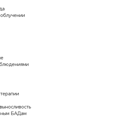
да
 облучении
ие
аблюдениями
отерапии
 выносливость
ечным БАДам