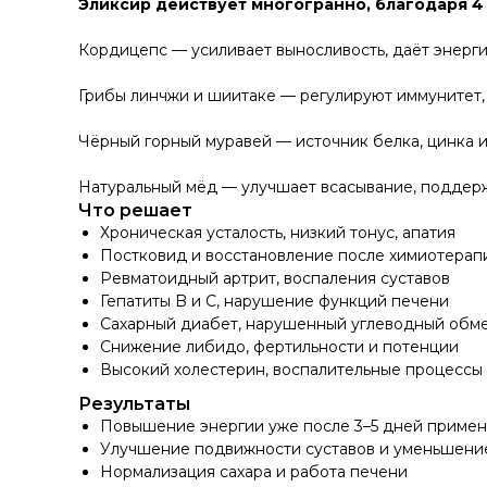
Эликсир действует многогранно, благодаря 
Кордицепс — усиливает выносливость, даёт энерги
Грибы линчжи и шиитаке — регулируют иммунитет, 
Чёрный горный муравей — источник белка, цинка и
Натуральный мёд — улучшает всасывание, поддерж
Что решает
Хроническая усталость, низкий тонус, апатия
Постковид и восстановление после химиотерап
Ревматоидный артрит, воспаления суставов
Гепатиты B и C, нарушение функций печени
Сахарный диабет, нарушенный углеводный обм
Снижение либидо, фертильности и потенции
Высокий холестерин, воспалительные процессы
Результаты
Повышение энергии уже после 3–5 дней приме
Улучшение подвижности суставов и уменьшени
Нормализация сахара и работа печени