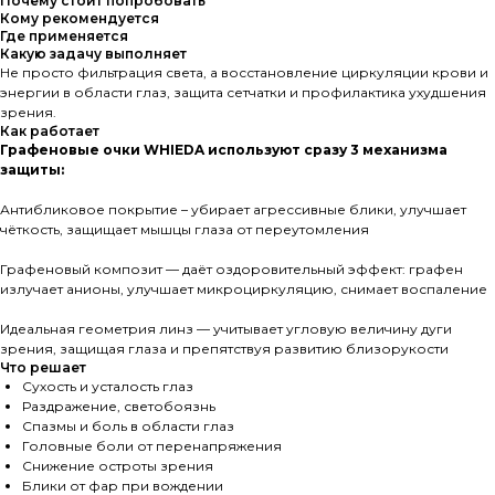
Почему стоит попробовать
Кому рекомендуется
Где применяется
Какую задачу выполняет
Не просто фильтрация света, а восстановление циркуляции крови и
энергии в области глаз, защита сетчатки и профилактика ухудшения
зрения.
Как работает
Графеновые очки WHIEDA используют сразу 3 механизма
защиты:
Антибликовое покрытие – убирает агрессивные блики, улучшает
чёткость, защищает мышцы глаза от переутомления
Графеновый композит — даёт оздоровительный эффект: графен
излучает анионы, улучшает микроциркуляцию, снимает воспаление
Идеальная геометрия линз — учитывает угловую величину дуги
зрения, защищая глаза и препятствуя развитию близорукости
Что решает
Сухость и усталость глаз
Раздражение, светобоязнь
Спазмы и боль в области глаз
Головные боли от перенапряжения
Снижение остроты зрения
Блики от фар при вождении