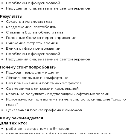
Проблемы с фокусировкой
Нарушения сна, вызванные светом экранов
Результаты
Сухость и усталость глаз
Раздражение, светобоязнь
Спазмы и боль в области глаз
Головные боли от перенапряжения
Снижение остроты зрения
Блики от фар при вождении
Проблемы с фокусировкой
Нарушения сна, вызванные светом экранов
Почему стоит попробовать
Подходят взрослым и детям
Лёгкие, стильные и комфортные
Без привыкания и побочных эффектов
Совместимы с линзами и коррекцией
Реальные результаты подтверждены офтальмологами
Используются при астигматизме, усталости, синдроме “сухого
глаза”
Доказанная польза графена и анионов
Кому рекомендуется
Для тех, кто:
работает за экраном по 5+ часов
испытывает головные боли и зрительное напряжение