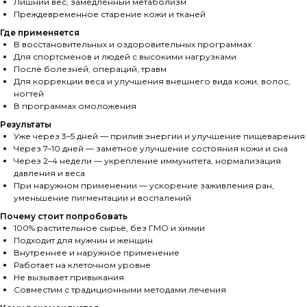
Лишний вес, замедленный метаболизм
Преждевременное старение кожи и тканей
Где применяется
В восстановительных и оздоровительных программах
Для спортсменов и людей с высокими нагрузками
После болезней, операций, травм
Для коррекции веса и улучшения внешнего вида кожи, волос,
ногтей
В программах омоложения
Результаты
Уже через 3–5 дней — прилив энергии и улучшение пищеварения
Через 7–10 дней — заметное улучшение состояния кожи и сна
Через 2–4 недели — укрепление иммунитета, нормализация
давления и веса
При наружном применении — ускорение заживления ран,
уменьшение пигментации и воспалений
Почему стоит попробовать
100% растительное сырьё, без ГМО и химии
Подходит для мужчин и женщин
Внутреннее и наружное применение
Работает на клеточном уровне
Не вызывает привыкания
Совместим с традиционными методами лечения