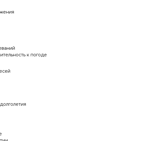
ожения
еваний
ительность к погоде
есей
 долголетия
е
етии