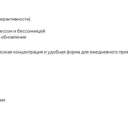
перактивности)
рессом и бессонницей
о обновления
ысокая концентрация и удобная форма для ежедневного при
ции