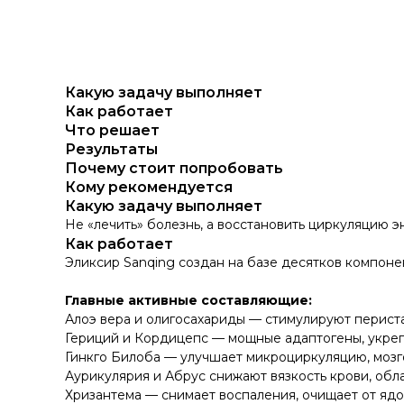
Какую задачу выполняет
Как работает
Что решает
Результаты
Почему стоит попробовать
Кому рекомендуется
Какую задачу выполняет
Не «лечить» болезнь, а восстановить циркуляцию э
Как работает
Эликсир Sanqing создан на базе десятков компон
Главные активные составляющие:
Алоэ вера и олигосахариды — стимулируют периста
Гериций и Кордицепс — мощные адаптогены, укре
Гинкго Билоба — улучшает микроциркуляцию, моз
Аурикулярия и Абрус снижают вязкость крови, об
Хризантема — снимает воспаления, очищает от ядо