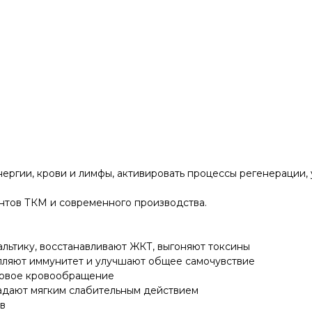
нергии, крови и лимфы, активировать процессы регенерации, 
ентов ТКМ и современного производства.
льтику, восстанавливают ЖКТ, выгоняют токсины
пляют иммунитет и улучшают общее самочувствие
говое кровообращение
ладают мягким слабительным действием
в