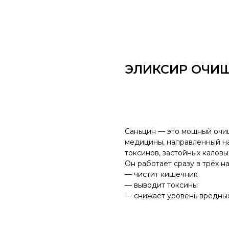
ЭЛИКСИР ОЧИ
оформить заказ
Саньцин — это мощный очи
медицины, направленный н
токсинов, застойных каловы
Он работает сразу в трёх н
— чистит кишечник
— выводит токсины
— снижает уровень вредных