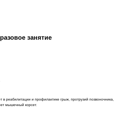
разовое занятие
о
т в реабилитации и профилактике грыж, протрузий позвоночника,
яет мышечный корсет.