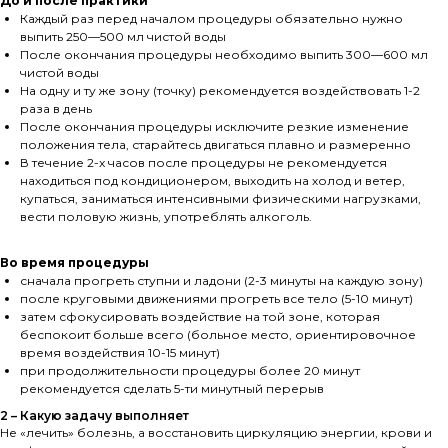
До и после практики
Каждый раз перед началом процедуры обязательно нужно
выпить 250—500 мл чистой воды
После окончания процедуры необходимо выпить 300—600 мл
чистой воды
На одну и ту же зону (точку) рекомендуется воздействовать 1-2
раза в день
После окончания процедуры исключите резкие изменение
положения тела, старайтесь двигаться плавно и размеренно
В течение 2-x часов после процедуры не рекомендуется
находиться под кондиционером, выходить на холод и ветер,
купаться, заниматься интенсивными физическими нагрузками,
вести половую жизнь, употреблять алкоголь.
Во время процедуры
сначала прогреть ступни и ладони (2-3 минуты на каждую зону)
после круговыми движениями прогреть все тело (5-10 минут)
затем сфокусировать воздействие на той зоне, которая
беспокоит больше всего (больное место, ориентировочное
время воздействия 10-15 минут)
при продолжительности процедуры более 20 минут
рекомендуется сделать 5-ти минутный перерыв
2 – Какую задачу выполняет
Не «лечить» болезнь, а восстановить циркуляцию энергии, крови и