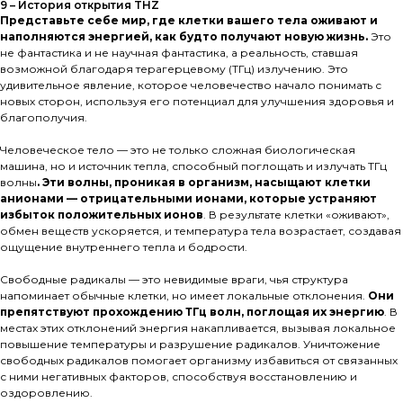
9 – История открытия THZ
Представьте себе мир, где клетки вашего тела оживают и
наполняются энергией, как будто получают новую жизнь.
Это
не фантастика и не научная фантастика, а реальность, ставшая
возможной благодаря терагерцевому (ТГц) излучению. Это
удивительное явление, которое человечество начало понимать с
новых сторон, используя его потенциал для улучшения здоровья и
благополучия.
Человеческое тело — это не только сложная биологическая
машина, но и источник тепла, способный поглощать и излучать ТГц
волны
. Эти
волны, проникая в организм, насыщают клетки
анионами — отрицательными ионами, которые устраняют
избыток положительных ионов
. В результате клетки «оживают»,
обмен веществ ускоряется, и температура тела возрастает, создавая
ощущение внутреннего тепла и бодрости.
Свободные радикалы — это невидимые враги, чья структура
напоминает обычные клетки, но имеет локальные отклонения.
Они
препятствуют прохождению ТГц волн, поглощая их энергию
. В
местах этих отклонений энергия накапливается, вызывая локальное
повышение температуры и разрушение радикалов. Уничтожение
свободных радикалов помогает организму избавиться от связанных
с ними негативных факторов, способствуя восстановлению и
оздоровлению.