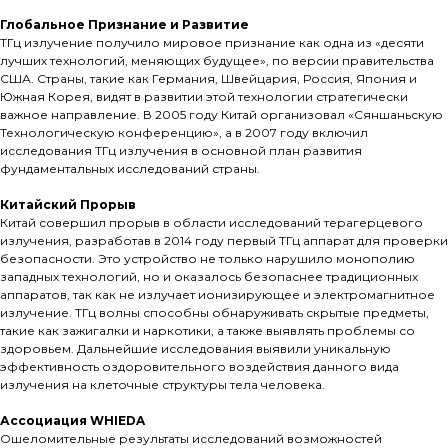
Глобальное Признание и Развитие
ТГц излучение получило мировое признание как одна из «десяти
лучших технологий, меняющих будущее», по версии правительства
США. Страны, такие как Германия, Швейцария, Россия, Япония и
Южная Корея, видят в развитии этой технологии стратегически
важное направление. В 2005 году Китай организовал «Сяншаньскую
Технологическую конференцию», а в 2007 году включил
исследования ТГц излучения в основной план развития
фундаментальных исследований страны.
Китайский Прорыв
Китай совершил прорыв в области исследований терагерцевого
излучения, разработав в 2014 году первый ТГц аппарат для проверки
безопасности. Это устройство не только нарушило монополию
западных технологий, но и оказалось безопаснее традиционных
аппаратов, так как не излучает ионизирующее и электромагнитное
излучение. ТГц волны способны обнаруживать скрытые предметы,
такие как зажигалки и наркотики, а также выявлять проблемы со
здоровьем. Дальнейшие исследования выявили уникальную
эффективность оздоровительного воздействия данного вида
излучения на клеточные структуры тела человека.
Ассоциация WHIEDA
Ошеломительные результаты исследований возможностей