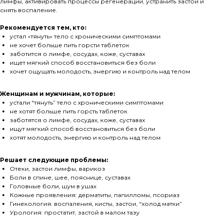
лимфы, активировать процессы регенерации, устранить застой и
снять воспаление.
Рекомендуется тем, кто:
устал «тянуть» тело с хроническими симптомами
не хочет больше пить горсти таблеток
заботится о лимфе, сосудах, коже, суставах
ищет мягкий способ восстановиться без боли
хочет ощущать молодость, энергию и контроль над телом
Женщинам и мужчинам, которые:
устали “тянуть” тело с хроническими симптомами
не хотят больше пить горсть таблеток
заботятся о лимфе, сосудах, коже, суставах
ищут мягкий способ восстановиться без боли
хотят молодость, энергию и контроль над телом
Решает следующие проблемы:
Отеки, застои лимфы, варикоз
Боли в спине, шее, пояснице, суставах
Головные боли, шум в ушах
Кожные проявления: дерматиты, папилломы, псориаз
Гинекология: воспаления, кисты, застои, “холод матки”
Урология: простатит, застой в малом тазу