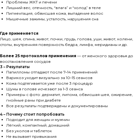
Проблемы ЖКТ и печени
Лишний вес, отечность, “влага” и “холод” в теле
Пигментация, обвисшая кожа, выпадение волос
Мышечные зажимы, усталость, нарушения сна
Где применяется
Лицо, шея, спина, живот, почки, грудь, голова, уши, живот, колени,
стопы, внутренняя поверхность бедра, лимфа, меридианы и др.
Более 25 протоколов применения
— от женского здоровья до
восстановления сосудов
3 – Результаты
Папилломы отпадают после 7–14 применений
Варикоз уходит визуально за 10–15 сеансов
Кожа подтягивается уже после 3 процедур
Шумы в голове исчезают за 1–3 сеанса
Примеры с фото: дерматит, липома, обвисшая шея, ожирение,
гнойные раны при диабете
Все результаты подтверждены и документированы
4 – Почему стоит попробовать
Подходит для женщин и мужчин
Лёгкий, компактный, домашний
Без уколов и таблеток
Не вызывает привыкания