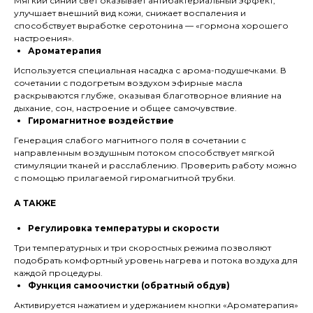
Мягкий синий свет оказывает антибактериальный эффект,
улучшает внешний вид кожи, снижает воспаления и
способствует выработке серотонина — «гормона хорошего
настроения».
Ароматерапия
Используется специальная насадка с арома-подушечками. В
сочетании с подогретым воздухом эфирные масла
раскрываются глубже, оказывая благотворное влияние на
дыхание, сон, настроение и общее самочувствие.
Гиромагнитное воздействие
Генерация слабого магнитного поля в сочетании с
направленным воздушным потоком способствует мягкой
стимуляции тканей и расслаблению. Проверить работу можно
с помощью прилагаемой гиромагнитной трубки.
А ТАКЖЕ
Регулировка температуры и скорости
Три температурных и три скоростных режима позволяют
подобрать комфортный уровень нагрева и потока воздуха для
каждой процедуры.
Функция самоочистки (обратный обдув)
Активируется нажатием и удержанием кнопки «Ароматерапия»