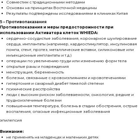
Совместим с традиционными методами
Основан на принципах Восточной медицины
Результаты подтверждены исследованиями в клиниках Китая
5 – Противопаказания
Противопоказания и меры предосторожности при
использовании Активатора клеток WHIEDA:
сердечно-сосудистые заболевания, коронарное шунтирование
сердца, имплантаты (например, кардиостимулятор, инсулиновая
помпа, стент, протез, металлические вставки, силиконовые или
инъекционные имплантаты и т.д.)
операции по увеличению груди или изменению форм тела
открытые раны и повреждения
менструация, беременность
болезни, связанные с кровоизлиянием и кровотечениями
гипертония и сахарный диабет тяжелой степени
психические расстройства
люди с высоким риском заболеваемости, онкология, редкие и
трудноизлечимые болезни
повышенная температура, болезнь в стадии обострения, острые
воспаления, опасные инфекционные заболевания
эпилепсия
Внимание:
не применять на младенцах и маленьких детях